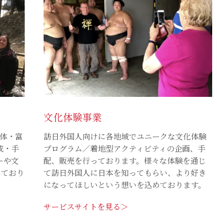
文化体験事業
団体・富
訪日外国人向けに各地域でユニークな文化体験
成・手
プログラム／着地型アクティビティの企画、手
ーや文
配、販売を行っております。様々な体験を通じ
しており
て訪日外国人に日本を知ってもらい、より好き
になってほしいという想いを込めております。
サービスサイトを見る＞