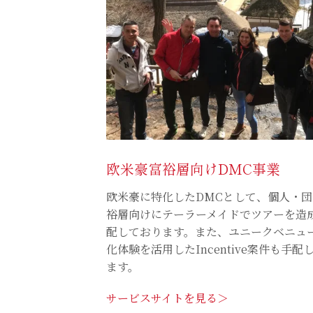
欧米豪富裕層向けDMC事業
欧米豪に特化したDMCとして、個人・
裕層向けにテーラーメイドでツアーを造
配しております。また、ユニークベニュ
化体験を活用したIncentive案件も手配
ます。
サービスサイトを見る＞