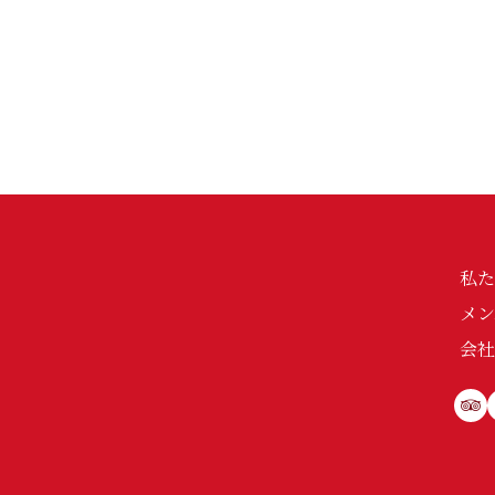
私
メン
会