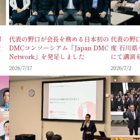
イ
代表の野口が会長を務める日本初の
代表の野
た
DMCコンソーシアム「Japan DMC
度 石川
Network」を発足しました
にて講演
2026/7/17
2026/7/2