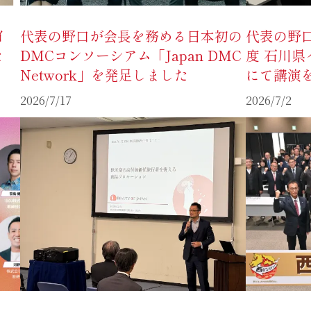
イ
代表の野口が会長を務める日本初の
代表の野
た
DMCコンソーシアム「Japan DMC
度 石川
Network」を発足しました
にて講演
2026/7/17
2026/7/2