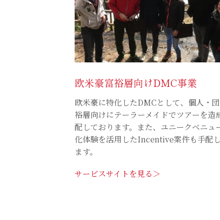
欧米豪富裕層向けDMC事業
欧米豪に特化したDMCとして、個人・
裕層向けにテーラーメイドでツアーを造
配しております。また、ユニークベニュ
化体験を活用したIncentive案件も手配
ます。
サービスサイトを見る＞